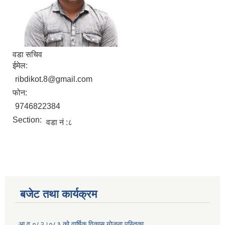
वडा सचिव
ईमेल:
ribdikot.8@gmail.com
फोन:
9746822384
Section:
वडा नं :८
बजेट तथा कार्यक्रम
आ.व ०८२।०८३ को वार्षिक विकास योजना पुस्तिका