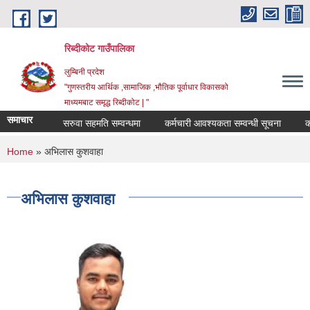
Skip to main content
रिब्दीकोट गाउँपालिका
लुम्बिनी प्रदेश
"गुणस्तरीय आर्थिक ,सामाजिक ,भौतिक पूर्वाधार विकासको
माध्यमबाट समृद्ध रिब्दीकोट | "
समाचार
सरुवा सहमति सम्वन्धमा
कर्मचारी आवश्यकता सम्वन्धी सूचना
कर्मचा
You are here
Home
» अभिलास कुशवाहा
अभिलास कुशवाहा