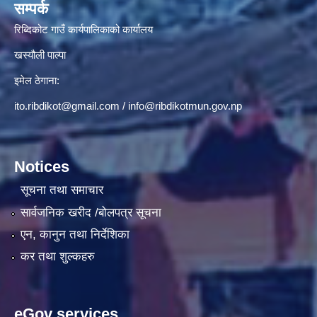
सम्पर्क
रिब्दिकोट गाउँ कार्यपालिकाको कार्यालय
खस्यौली पाल्पा
इमेल ठेगाना:
ito.ribdikot@gmail.com
/
info@ribdikotmun.gov.np
Notices
सूचना तथा समाचार
सार्वजनिक खरीद /बोलपत्र सूचना
एन, कानुन तथा निर्देशिका
कर तथा शुल्कहरु
eGov services