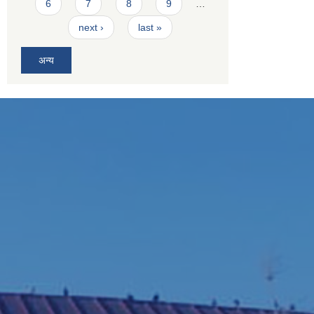
6
7
8
9
…
next ›
last »
अन्य