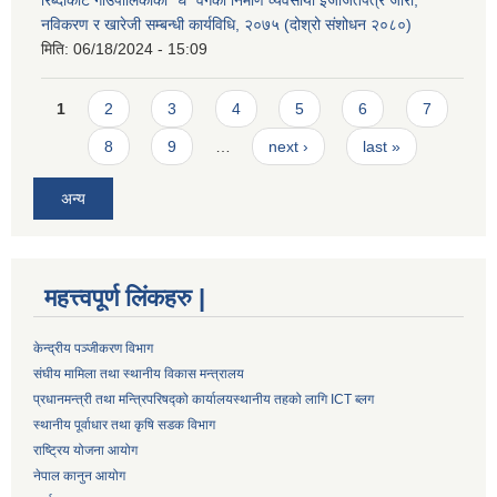
नविकरण र खारेजी सम्बन्धी कार्यविधि, २०७५ (दोश्रो संशोधन २०८०)
मिति:
06/18/2024 - 15:09
Pages
1
2
3
4
5
6
7
8
9
…
next ›
last »
अन्य
महत्त्वपूर्ण लिंकहरु |
केन्द्रीय पञ्जीकरण विभाग
संघीय मामिला तथा स्थानीय विकास मन्त्रालय
प्रधानमन्त्री तथा मन्त्रिपरिषद्को कार्यालय
स्थानीय तहको लागि ICT ब्लग
स्थानीय पूर्वाधार तथा कृषि सडक विभाग
राष्ट्रिय योजना आयोग
नेपाल कानुन आयोग