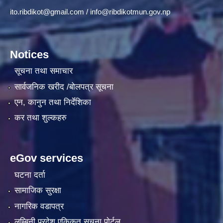
ito.ribdikot@gmail.com
/
info@ribdikotmun.gov.np
Notices
सूचना तथा समाचार
सार्वजनिक खरीद /बोलपत्र सूचना
एन, कानुन तथा निर्देशिका
कर तथा शुल्कहरु
eGov services
घटना दर्ता
सामाजिक सुरक्षा
नागरिक वडापत्र
लुम्बिनी प्रदेश एकिकृत सूचना पाेर्टल