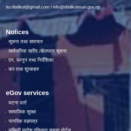
ito.ribdikot@gmail.com
/
info@ribdikotmun.gov.np
Notices
सूचना तथा समाचार
सार्वजनिक खरीद /बोलपत्र सूचना
एन, कानुन तथा निर्देशिका
कर तथा शुल्कहरु
eGov services
घटना दर्ता
सामाजिक सुरक्षा
नागरिक वडापत्र
लुम्बिनी प्रदेश एकिकृत सूचना पाेर्टल