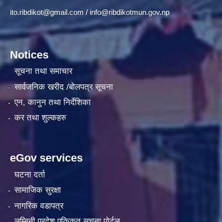
ito.ribdikot@gmail.com
/
info@ribdikotmun.gov.np
Notices
सूचना तथा समाचार
सार्वजनिक खरीद /बोलपत्र सूचना
एन, कानुन तथा निर्देशिका
कर तथा शुल्कहरु
eGov services
घटना दर्ता
सामाजिक सुरक्षा
नागरिक वडापत्र
लुम्बिनी प्रदेश एकिकृत सूचना पाेर्टल