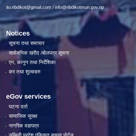
ito.ribdikot@gmail.com
/
info@ribdikotmun.gov.np
Notices
सूचना तथा समाचार
सार्वजनिक खरीद /बोलपत्र सूचना
एन, कानुन तथा निर्देशिका
कर तथा शुल्कहरु
eGov services
घटना दर्ता
सामाजिक सुरक्षा
नागरिक वडापत्र
लुम्बिनी प्रदेश एकिकृत सूचना पाेर्टल