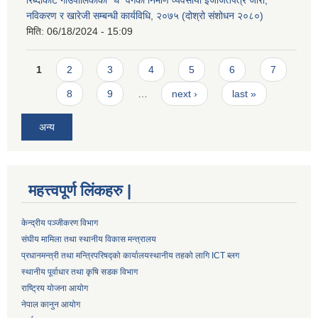
नविकरण र खारेजी सम्बन्धी कार्यविधि, २०७५ (दोश्रो संशोधन २०८०)
मिति:
06/18/2024 - 15:09
Pages
1
2
3
4
5
6
7
8
9
…
next ›
last »
अन्य
महत्त्वपूर्ण लिंकहरु |
केन्द्रीय पञ्जीकरण विभाग
संघीय मामिला तथा स्थानीय विकास मन्त्रालय
प्रधानमन्त्री तथा मन्त्रिपरिषद्को कार्यालय
स्थानीय तहको लागि ICT ब्लग
स्थानीय पूर्वाधार तथा कृषि सडक विभाग
राष्ट्रिय योजना आयोग
नेपाल कानुन आयोग