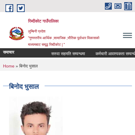
Skip to main content
रिब्दीकोट गाउँपालिका
लुम्बिनी प्रदेश
"गुणस्तरीय आर्थिक ,सामाजिक ,भौतिक पूर्वाधार विकासको
माध्यमबाट समृद्ध रिब्दीकोट | "
समाचार
सरुवा सहमति सम्वन्धमा
कर्मचारी आवश्यकता सम्वन्धी सू
You are here
Home
» बिनाेद भुसाल
बिनाेद भुसाल