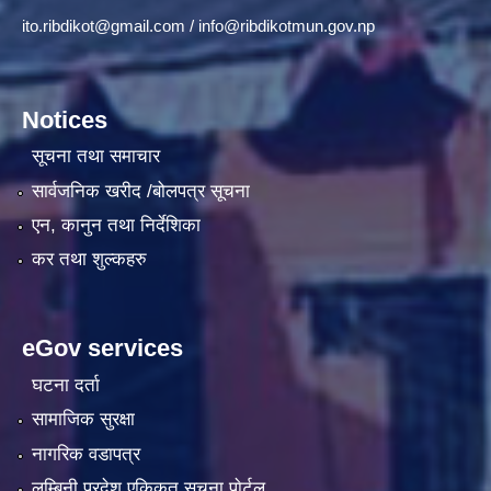
ito.ribdikot@gmail.com
/
info@ribdikotmun.gov.np
Notices
सूचना तथा समाचार
सार्वजनिक खरीद /बोलपत्र सूचना
एन, कानुन तथा निर्देशिका
कर तथा शुल्कहरु
eGov services
घटना दर्ता
सामाजिक सुरक्षा
नागरिक वडापत्र
लुम्बिनी प्रदेश एकिकृत सूचना पाेर्टल