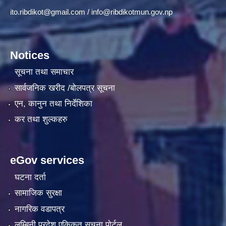
ito.ribdikot@gmail.com
/
info@ribdikotmun.gov.np
Notices
सूचना तथा समाचार
सार्वजनिक खरीद /बोलपत्र सूचना
एन, कानुन तथा निर्देशिका
कर तथा शुल्कहरु
eGov services
घटना दर्ता
सामाजिक सुरक्षा
नागरिक वडापत्र
लुम्बिनी प्रदेश एकिकृत सूचना पाेर्टल