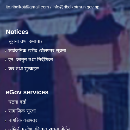
ito.ribdikot@gmail.com
/
info@ribdikotmun.gov.np
Notices
सूचना तथा समाचार
सार्वजनिक खरीद /बोलपत्र सूचना
एन, कानुन तथा निर्देशिका
कर तथा शुल्कहरु
eGov services
घटना दर्ता
सामाजिक सुरक्षा
नागरिक वडापत्र
लुम्बिनी प्रदेश एकिकृत सूचना पाेर्टल