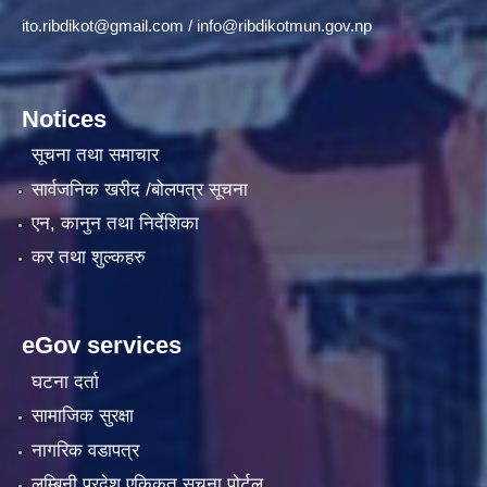
ito.ribdikot@gmail.com
/
info@ribdikotmun.gov.np
Notices
सूचना तथा समाचार
सार्वजनिक खरीद /बोलपत्र सूचना
एन, कानुन तथा निर्देशिका
कर तथा शुल्कहरु
eGov services
घटना दर्ता
सामाजिक सुरक्षा
नागरिक वडापत्र
लुम्बिनी प्रदेश एकिकृत सूचना पाेर्टल