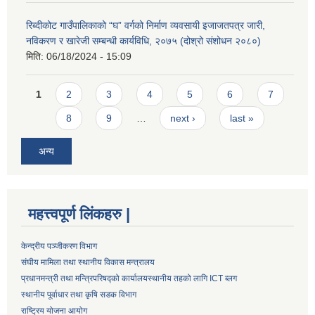
रिब्दीकोट गाउँपालिकाको “घ” वर्गको निर्माण व्यवसायी इजाजतपत्र जारी,
नविकरण र खारेजी सम्बन्धी कार्यविधि, २०७५ (दोश्रो संशोधन २०८०)
मिति:
06/18/2024 - 15:09
Pages
1
2
3
4
5
6
7
8
9
…
next ›
last »
अन्य
महत्त्वपूर्ण लिंकहरु |
केन्द्रीय पञ्जीकरण विभाग
संघीय मामिला तथा स्थानीय विकास मन्त्रालय
प्रधानमन्त्री तथा मन्त्रिपरिषद्को कार्यालय
स्थानीय तहको लागि ICT ब्लग
स्थानीय पूर्वाधार तथा कृषि सडक विभाग
राष्ट्रिय योजना आयोग