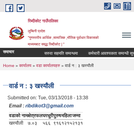
Skip to main content
रिब्दीकोट गाउँपालिका
लुम्बिनी प्रदेश
"गुणस्तरीय आर्थिक ,सामाजिक ,भौतिक पूर्वाधार विकासको
माध्यमबाट समृद्ध रिब्दीकोट | "
समाचार
सरुवा सहमति सम्वन्धमा
कर्मचारी आवश्यकता सम्वन्धी सूचना
You are here
Home
»
कार्यालय
»
वडा कार्यालयहरु
» वार्ड न : ३ खस्यौली
वार्ड न : ३ खस्यौली
Submitted on:
Tue, 03/13/2018 - 13:38
Email :
ribdikot3@gmail.com
वडाको नाम
क्षेत्रफल
घरधुरी
पुरुष
महिला
जम्मा
खस्यौली
७.०३
५६६
९१६
१२१५
२१३१