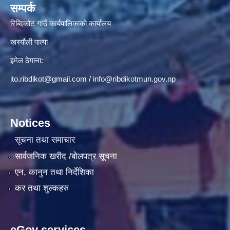
सम्पर्क
रिब्दिकोट गाउँ कार्यपालिकाको कार्यालय
खस्यौली पाल्पा
इमेल ठेगाना:
ito.ribdikot@gmail.com
/
info@ribdikotmun.gov.np
Notices
सूचना तथा समाचार
सार्वजनिक खरीद /बोलपत्र सूचना
एन, कानुन तथा निर्देशिका
कर तथा शुल्कहरु
eGov services