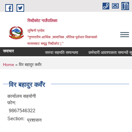
Skip to main content
रिब्दीकोट गाउँपालिका
लुम्बिनी प्रदेश
"गुणस्तरीय आर्थिक ,सामाजिक ,भौतिक पूर्वाधार विकासको
माध्यमबाट समृद्ध रिब्दीकोट | "
समाचार
सरुवा सहमति सम्वन्धमा
कर्मचारी आवश्यकता सम्वन्धी सूचना
You are here
Home
» विर बहादुर कवँर
विर बहादुर कवँर
कार्यालय सहयोगी
फोन:
9867546322
Section:
प्रशासन