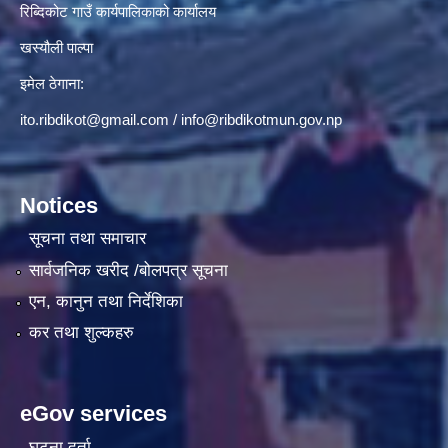
रिब्दिकोट गाउँ कार्यपालिकाको कार्यालय
खस्यौली पाल्पा
इमेल ठेगाना:
ito.ribdikot@gmail.com
/
info@ribdikotmun.gov.np
Notices
सूचना तथा समाचार
सार्वजनिक खरीद /बोलपत्र सूचना
एन, कानुन तथा निर्देशिका
कर तथा शुल्कहरु
eGov services
घटना दर्ता