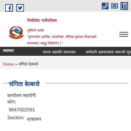
Skip to main content
रिब्दीकोट गाउँपालिका
लुम्बिनी प्रदेश
"गुणस्तरीय आर्थिक ,सामाजिक ,भौतिक पूर्वाधार विकासको
माध्यमबाट समृद्ध रिब्दीकोट | "
समाचार
सरुवा सहमति सम्वन्धमा
कर्मचारी आवश्यकता सम्वन्धी सूचना
You are here
Home
» संगिता बेल्बासे
संगिता बेल्बासे
कार्यालय सहयोगी
फोन:
9847002591
Section:
प्रशासन