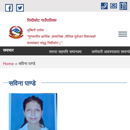
Skip to main content
रिब्दीकोट गाउँपालिका
लुम्बिनी प्रदेश
"गुणस्तरीय आर्थिक ,सामाजिक ,भौतिक पूर्वाधार विकासको
माध्यमबाट समृद्ध रिब्दीकोट | "
समाचार
सरुवा सहमति सम्वन्धमा
कर्मचारी आवश्यकता सम्वन्धी सूच
You are here
Home
» सविना पाण्डे
सविना पाण्डे