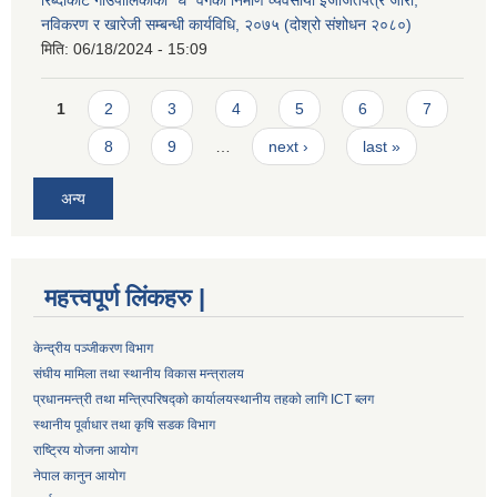
नविकरण र खारेजी सम्बन्धी कार्यविधि, २०७५ (दोश्रो संशोधन २०८०)
मिति:
06/18/2024 - 15:09
Pages
1
2
3
4
5
6
7
8
9
…
next ›
last »
अन्य
महत्त्वपूर्ण लिंकहरु |
केन्द्रीय पञ्जीकरण विभाग
संघीय मामिला तथा स्थानीय विकास मन्त्रालय
प्रधानमन्त्री तथा मन्त्रिपरिषद्को कार्यालय
स्थानीय तहको लागि ICT ब्लग
स्थानीय पूर्वाधार तथा कृषि सडक विभाग
राष्ट्रिय योजना आयोग
नेपाल कानुन आयोग