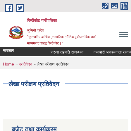
Skip to main content
रिब्दीकोट गाउँपालिका
लुम्बिनी प्रदेश
"गुणस्तरीय आर्थिक ,सामाजिक ,भौतिक पूर्वाधार विकासको
माध्यमबाट समृद्ध रिब्दीकोट | "
समाचार
सरुवा सहमति सम्वन्धमा
कर्मचारी आवश्यकता सम्वन्धी सू
You are here
Home
»
प्रतिवेदन
» लेखा परीक्षण प्रतिवेदन
लेखा परीक्षण प्रतिवेदन
बजेट तथा कार्यक्रम