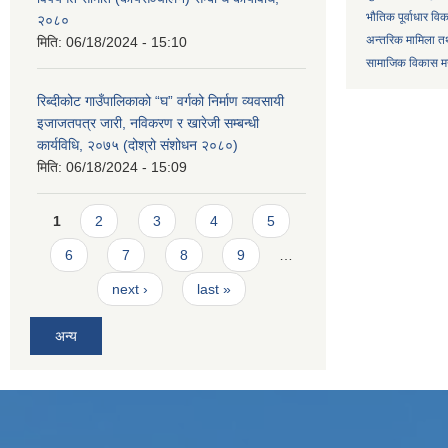
भौतिक पूर्वाधार वि
२०८०
अन्तरिक मामिला तथ
मिति:
06/18/2024 - 15:10
सामाजिक विकास मन्
रिब्दीकोट गाउँपालिकाको “घ” वर्गको निर्माण व्यवसायी
इजाजतपत्र जारी, नविकरण र खारेजी सम्बन्धी
कार्यविधि, २०७५ (दोश्रो संशोधन २०८०)
मिति:
06/18/2024 - 15:09
Pages
1
2
3
4
5
6
7
8
9
…
next ›
last »
अन्य