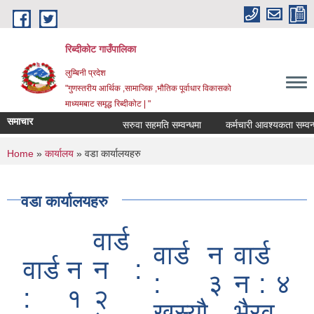
Skip to main content
रिब्दीकोट गाउँपालिका
लुम्बिनी प्रदेश
"गुणस्तरीय आर्थिक ,सामाजिक ,भौतिक पूर्वाधार विकासको
माध्यमबाट समृद्ध रिब्दीकोट | "
समाचार
सरुवा सहमति सम्वन्धमा
कर्मचारी आवश्यकता सम्वन्धी स
You are here
Home
»
कार्यालय
» वडा कार्यालयहरु
वडा कार्यालयहरु
वार्ड
वार्ड न
वार्ड
वार्ड न
न :
: ३
न : ४
: १
२
खस्यौ
भैरव