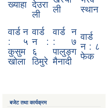
ख्याहा
देउरा
ली
स्थान
ली
वार्ड न
वार्ड
वार्ड न
वार्ड
: ५
न :
: ७
न : ८
कुसुम
६
पालुङ्ग
फेक
खोला
ठिमुरे
मैनादी
बजेट तथा कार्यक्रम