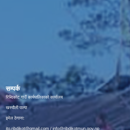
सम्पर्क
रिब्दिकोट गाउँ कार्यपालिकाको कार्यालय
खस्यौली पाल्पा
इमेल ठेगाना:
ito.ribdikot@gmail.com
/
info@ribdikotmun.gov.np