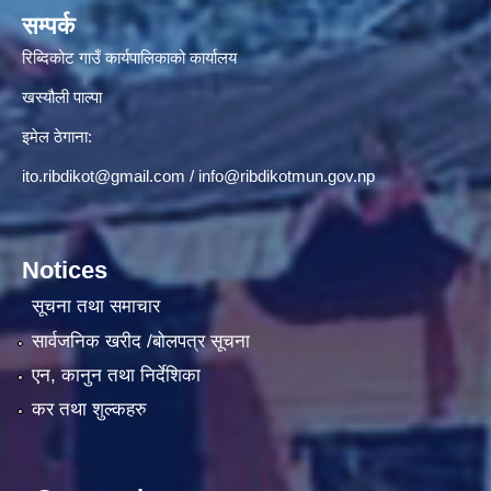
सम्पर्क
रिब्दिकोट गाउँ कार्यपालिकाको कार्यालय
खस्यौली पाल्पा
इमेल ठेगाना:
ito.ribdikot@gmail.com
/
info@ribdikotmun.gov.np
Notices
सूचना तथा समाचार
सार्वजनिक खरीद /बोलपत्र सूचना
एन, कानुन तथा निर्देशिका
कर तथा शुल्कहरु