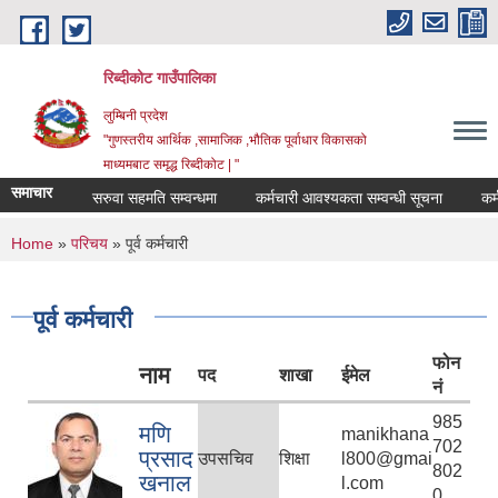
Skip to main content
रिब्दीकोट गाउँपालिका
लुम्बिनी प्रदेश
"गुणस्तरीय आर्थिक ,सामाजिक ,भौतिक पूर्वाधार विकासको
माध्यमबाट समृद्ध रिब्दीकोट | "
समाचार
सरुवा सहमति सम्वन्धमा
कर्मचारी आवश्यकता सम्वन्धी सूचना
कर्मचारी आ
You are here
Home
»
परिचय
» पूर्व कर्मचारी
पूर्व कर्मचारी
फोन
नाम
पद
शाखा
ईमेल
नं
985
मणि
manikhana
702
प्रसाद
उपसचिव
शिक्षा
l800@gmai
802
खनाल
l.com
0