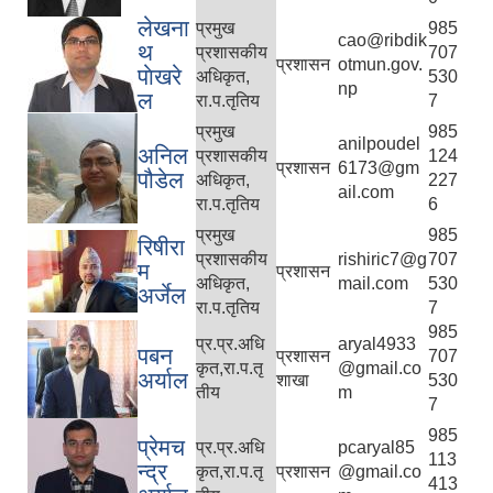
लेखना
प्रमुख
985
cao@ribdik
थ
प्रशासकीय
707
प्रशासन
otmun.gov.
पाेखरे
अधिकृत,
530
np
ल
रा.प.तृतिय
7
प्रमुख
985
anilpoudel
अनिल
प्रशासकीय
124
प्रशासन
6173@gm
पौडेल
अधिकृत,
227
ail.com
रा.प.तृतिय
6
प्रमुख
985
रिषीरा
प्रशासकीय
rishiric7@g
707
म
प्रशासन
अधिकृत,
mail.com
530
अर्जेल
रा.प.तृतिय
7
985
प्र.प्र.अधि
aryal4933
पबन
प्रशासन
707
कृत,रा.प.तृ
@gmail.co
अर्याल
शाखा
530
तीय
m
7
985
प्रेमच
प्र.प्र.अधि
pcaryal85
113
न्द्र
कृत,रा.प.तृ
प्रशासन
@gmail.co
413