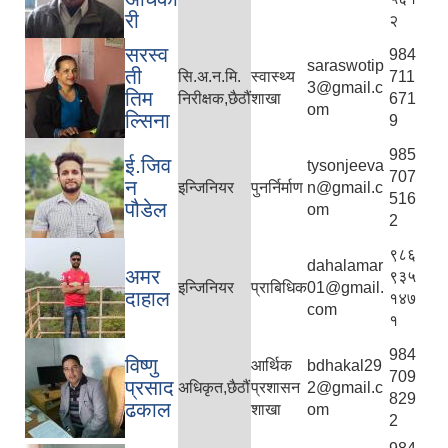
री
२
सरस्व
984
saraswotip
ती
सि.अ.न.मि.
स्वास्थ्य
711
3@gmail.c
तिम
निरीक्षक,छैठौं
शाखा
671
om
ल्सिना
9
985
ई.जिव
tysonjeeva
707
न
इन्जिनियर
पुनर्निर्माण
n@gmail.c
516
पौडेल
om
2
९८६
dahalamar
अमर
९३५
इन्जिनियर
प्राबिधिक
01@gmail.
दाहाल
१४७
com
१
984
विष्णु
आर्थिक
bdhakal29
709
प्रसाद
अधिकृत,छैठौं
प्रशासन
2@gmail.c
829
ढकाल
शाखा
om
2