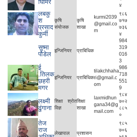
घिमिरे
४
लबकु
९८६
kurmi2039
श
कृषि
कृषि
७१७
@gmail.co
प्रसाद
संयोजक
शाखा
७३६
m
कुर्मी
४
984
सुष्मा
319
इन्जिनियर
प्राबिधिक
पौडेल
016
3
ई
986
tilakchhaha
.तिलक
718
इन्जिनियर
प्राबिधिक
ri@gmail.c
छहरी
551
om
मगर
9
९८४
laxmidhun
लक्ष्मी
शिक्षा श्रोत
शिक्षा
७०२
gana34@g
ढुंगाना
विज्ञ
शाखा
८८५
mail.com
०
तेज
९८५
राज
७०६
लेखापाल
प्रशासन
अधिका
५६१