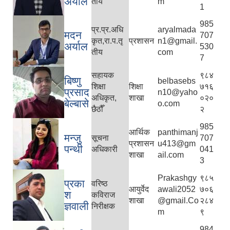
अर्याल
तीय
m
1
985
प्र.प्र.अधि
aryalmada
मदन
707
कृत,रा.प.तृ
प्रशासन
n1@gmail.
अर्याल
530
तीय
com
7
सहायक
९८४
बिष्णु
belbasebs
शिक्षा
शिक्षा
७१६
प्रसाद
n10@yaho
अधिकृत,
शाखा
०२०
बेल्बासे
o.com
छैठौँ
२
985
आर्थिक
panthimanj
मन्जु
सूचना
707
प्रशासन
u413@gm
पन्थी
अधिकारी
041
शाखा
ail.com
3
Prakashgy
९८५
प्रका
वरिष्ठ
आयुर्वेद
awali2052
७०६
श
कविराज
शाखा
@gmail.Co
२८४
ज्ञवाली
निरीक्षक
m
९
984