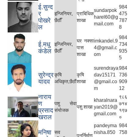
ई.सुन्द
984
sundarpok
र
इन्जिनियर,
प्राबिधिक
475
harel60@g
पोखरे
छैठौँ
शाखा
787
mail.com
ल
8
984
घर नक्सा
imkandel.9
ई.मधु
इन्जिनियर,
734
पास
4@gmail.c
कंडेल
छैठौँ
935
शाखा
om
5
surendraya
984
सुरेन्द्र
कृषि
कृषि
dav15171
736
यादव
अधिकृत,छैठौं
शाखा
@gmail.co
909
m
12
नाराय
९८६
kharalnara
ण
पशु सेवा
७१४
पशु शाखा
yan2019@
प्रसाद
संयोजक
१९७
gmail.com
खराल
०
pandeyma
984
मनिषा
सव
nisha.850
758
पुनर्निर्माण