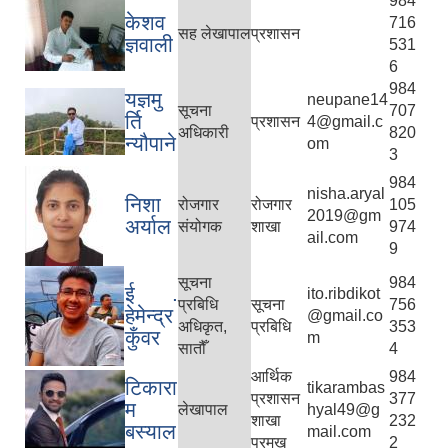
984
केशव
716
सह लेखापाल
प्रशासन
ज्ञवाली
531
6
984
यज्ञमु
neupane14
सूचना
707
र्ति
प्रशासन
4@gmail.c
अधिकारी
820
न्यौपाने
om
3
984
nisha.aryal
निशा
रोजगार
रोजगार
105
2019@gm
अर्याल
संयोगक
शाखा
974
ail.com
9
सूचना
984
ई .
ito.ribdikot
प्रबिधि
सूचना
756
हेमेन्द्र
@gmail.co
अधिकृत,
प्रबिधि
353
कुँवर
m
सातौँ
4
आर्थिक
984
टिकारा
tikarambas
प्रशासन
377
म
लेखापाल
hyal49@g
शाखा
232
बस्याल
mail.com
प्रमुख
2