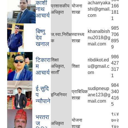
काशी
acharryaka
प्रशासकीय
योजना
166
नाथ
shi@gmail.
अधिकृत
शाखा
181
आचार्य
com
1
985
बिष्णु
khanalbish
ज.स्वा.निरीक्ष
स्वास्थ्य
706
देव
nu2018@g
क
शाखा
895
खनाल
mail.com
9
986
टिकारा
शिक्षा
ribdikot.ed
427
म
अधिकृत,
शिक्षा
u@gmail.c
317
आचार्य
सातौँ
om
1
984
ई.सुदि
sudipneup
प्राबिधिक
340
प
इन्जिनियर
ane123@g
शाखा
416
न्यौपाने
mail.com
5
९८४
भरतरा
योजना
७०२
ज
अधिकृत
शाखा
९४०