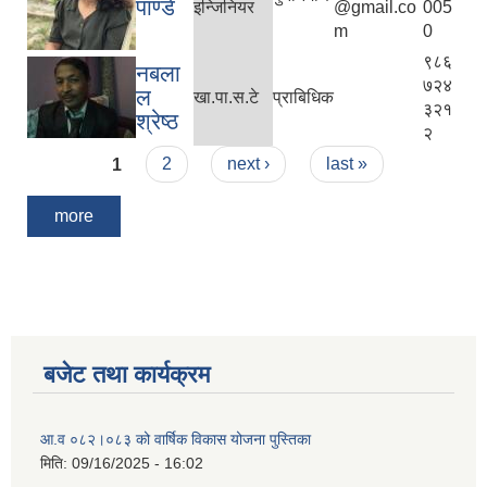
पाण्डे
इन्जिनियर
@gmail.co
005
m
0
९८६
नबला
७२४
ल
खा.पा.स.टे
प्राबिधिक
३२१
श्रेष्ठ
२
Pages
1
2
next ›
last »
more
बजेट तथा कार्यक्रम
आ.व ०८२।०८३ को वार्षिक विकास योजना पुस्तिका
मिति:
09/16/2025 - 16:02