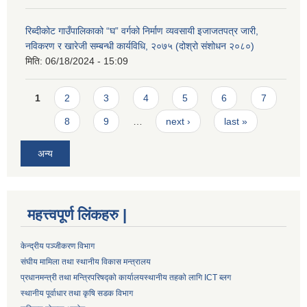
रिब्दीकोट गाउँपालिकाको “घ” वर्गको निर्माण व्यवसायी इजाजतपत्र जारी,
नविकरण र खारेजी सम्बन्धी कार्यविधि, २०७५ (दोश्रो संशोधन २०८०)
मिति:
06/18/2024 - 15:09
Pages
1
2
3
4
5
6
7
8
9
…
next ›
last »
अन्य
महत्त्वपूर्ण लिंकहरु |
केन्द्रीय पञ्जीकरण विभाग
संघीय मामिला तथा स्थानीय विकास मन्त्रालय
प्रधानमन्त्री तथा मन्त्रिपरिषद्को कार्यालय
स्थानीय तहको लागि ICT ब्लग
स्थानीय पूर्वाधार तथा कृषि सडक विभाग