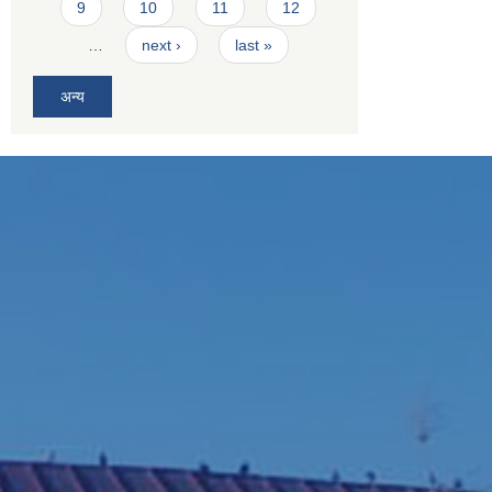
9
10
11
12
…
next ›
last »
अन्य