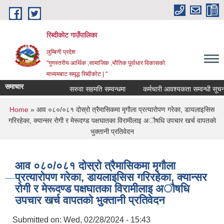
Skip to main content
रिब्दीकोट गाउँपालिका
लुम्बिनी प्रदेश
"गुणस्तरीय आर्थिक ,सामाजिक ,भौतिक पूर्वाधार विकासको
माध्यमबाट समृद्ध रिब्दीकोट | "
समाचार
सरुवा सहमति सम्वन्धमा
कर्मचारी आवश्यकता सम्वन्धी सूचना
You are here
Home
» आव ०८०/०८१ दोस्रो त्रैमासिकमा मृगाैला प्रत्याराेपण गरेका, डायलाइसिस
गरिरहेका, क्यान्सर राेगी र मेरूदण्ड पक्षघातका विरामीलाइ अाैषधि उपचार खर्च वापतकाे
भुक्तानी प्रतिवेदन
आव ०८०/०८१ दोस्रो त्रैमासिकमा मृगाैला
प्रत्याराेपण गरेका, डायलाइसिस गरिरहेका, क्यान्सर
राेगी र मेरूदण्ड पक्षघातका विरामीलाइ अाैषधि
उपचार खर्च वापतकाे भुक्तानी प्रतिवेदन
Submitted on:
Wed, 02/28/2024 - 15:43