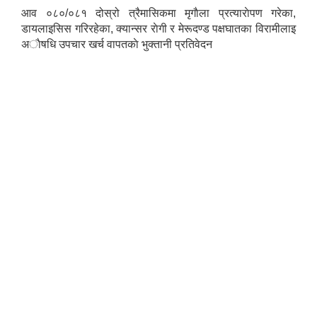
आव ०८०/०८१ दोस्रो त्रैमासिकमा मृगाैला प्रत्याराेपण गरेका,
डायलाइसिस गरिरहेका, क्यान्सर राेगी र मेरूदण्ड पक्षघातका विरामीलाइ
अाैषधि उपचार खर्च वापतकाे भुक्तानी प्रतिवेदन