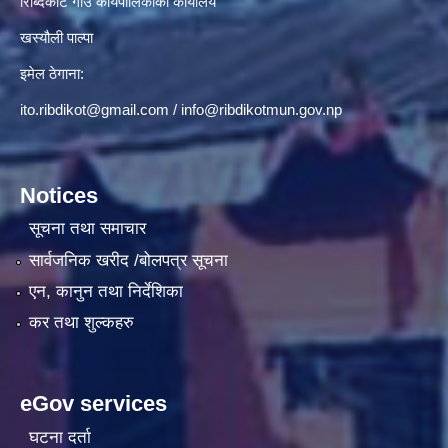
रिब्दिकोट गाउँ कार्यपालिकाको कार्यालय
खस्यौली पाल्पा
इमेल ठेगाना:
ito.ribdikot@gmail.com
/
info@ribdikotmun.gov.np
Notices
सूचना तथा समाचार
सार्वजनिक खरीद /बोलपत्र सूचना
एन, कानुन तथा निर्देशिका
कर तथा शुल्कहरु
eGov services
घटना दर्ता