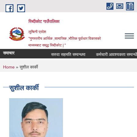
Skip to main content
रिब्दीकोट गाउँपालिका
लुम्बिनी प्रदेश
"गुणस्तरीय आर्थिक ,सामाजिक ,भौतिक पूर्वाधार विकासको
माध्यमबाट समृद्ध रिब्दीकोट | "
समाचार
सरुवा सहमति सम्वन्धमा
कर्मचारी आवश्यकता सम्वन्धी सूच
You are here
Home
» सुशील कार्की
सुशील कार्की