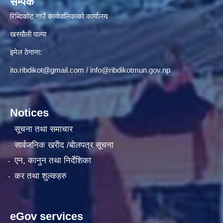
सम्पर्क
रिब्दिकोट गाउँ कार्यपालिकाको कार्यालय
खस्यौली पाल्पा
इमेल ठेगाना:
ito.ribdikot@gmail.com
/
info@ribdikotmun.gov.np
Notices
सूचना तथा समाचार
सार्वजनिक खरीद /बोलपत्र सूचना
एन, कानुन तथा निर्देशिका
कर तथा शुल्कहरु
eGov services