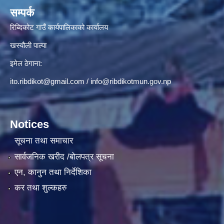
सम्पर्क
रिब्दिकोट गाउँ कार्यपालिकाको कार्यालय
खस्यौली पाल्पा
इमेल ठेगाना:
ito.ribdikot@gmail.com
/
info@ribdikotmun.gov.np
Notices
सूचना तथा समाचार
सार्वजनिक खरीद /बोलपत्र सूचना
एन, कानुन तथा निर्देशिका
कर तथा शुल्कहरु