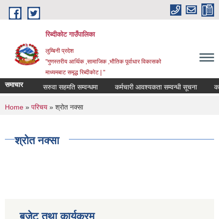
Skip to main content
रिब्दीकोट गाउँपालिका
लुम्बिनी प्रदेश
"गुणस्तरीय आर्थिक ,सामाजिक ,भौतिक पूर्वाधार विकासको
माध्यमबाट समृद्ध रिब्दीकोट | "
समाचार
सरुवा सहमति सम्वन्धमा
कर्मचारी आवश्यकता सम्वन्धी सूचना
कर्मचा
You are here
Home
»
परिचय
» श्रोत नक्सा
श्रोत नक्सा
बजेट तथा कार्यक्रम