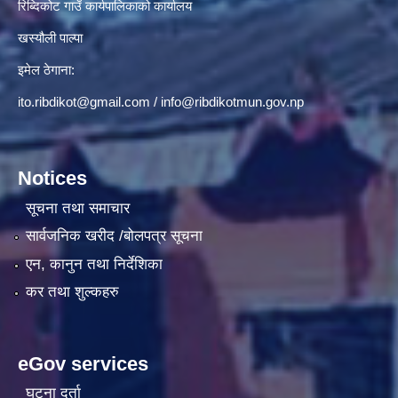
रिब्दिकोट गाउँ कार्यपालिकाको कार्यालय
खस्यौली पाल्पा
इमेल ठेगाना:
ito.ribdikot@gmail.com
/
info@ribdikotmun.gov.np
Notices
सूचना तथा समाचार
सार्वजनिक खरीद /बोलपत्र सूचना
एन, कानुन तथा निर्देशिका
कर तथा शुल्कहरु
eGov services
घटना दर्ता