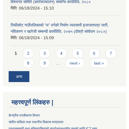
विषयगत समिति (कार्यसञ्चालन) सम्बन्धि कार्यविधि, २०८०
मिति:
06/18/2024 - 15:10
रिब्दीकोट गाउँपालिकाको “घ” वर्गको निर्माण व्यवसायी इजाजतपत्र जारी,
नविकरण र खारेजी सम्बन्धी कार्यविधि, २०७५ (दोश्रो संशोधन २०८०)
मिति:
06/18/2024 - 15:09
Pages
1
2
3
4
5
6
7
8
9
…
next ›
last »
अन्य
महत्त्वपूर्ण लिंकहरु |
केन्द्रीय पञ्जीकरण विभाग
संघीय मामिला तथा स्थानीय विकास मन्त्रालय
प्रधानमन्त्री तथा मन्त्रिपरिषद्को कार्यालय
स्थानीय तहको लागि ICT ब्लग