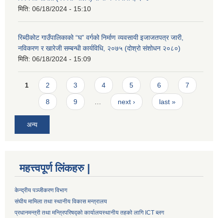
मिति:
06/18/2024 - 15:10
रिब्दीकोट गाउँपालिकाको “घ” वर्गको निर्माण व्यवसायी इजाजतपत्र जारी,
नविकरण र खारेजी सम्बन्धी कार्यविधि, २०७५ (दोश्रो संशोधन २०८०)
मिति:
06/18/2024 - 15:09
Pages
1
2
3
4
5
6
7
8
9
…
next ›
last »
अन्य
महत्त्वपूर्ण लिंकहरु |
केन्द्रीय पञ्जीकरण विभाग
संघीय मामिला तथा स्थानीय विकास मन्त्रालय
प्रधानमन्त्री तथा मन्त्रिपरिषद्को कार्यालय
स्थानीय तहको लागि ICT ब्लग