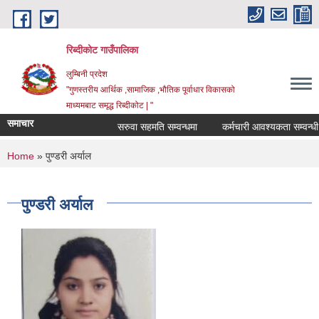
Skip to main content
रिब्दीकोट गाउँपालिका
लुम्बिनी प्रदेश
"गुणस्तरीय आर्थिक ,सामाजिक ,भौतिक पूर्वाधार विकासको
माध्यमबाट समृद्ध रिब्दीकोट | "
समाचार
सरुवा सहमति सम्वन्धमा
कर्मचारी आवश्यकता सम्वन्धी सूच
You are here
Home
» पुण्डरी अर्याल
पुण्डरी अर्याल