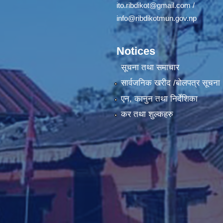
ito.ribdikot@gmail.com
/
info@ribdikotmun.gov.np
Notices
सूचना तथा समाचार
सार्वजनिक खरीद /बोलपत्र सूचना
एन, कानुन तथा निर्देशिका
कर तथा शुल्कहरु