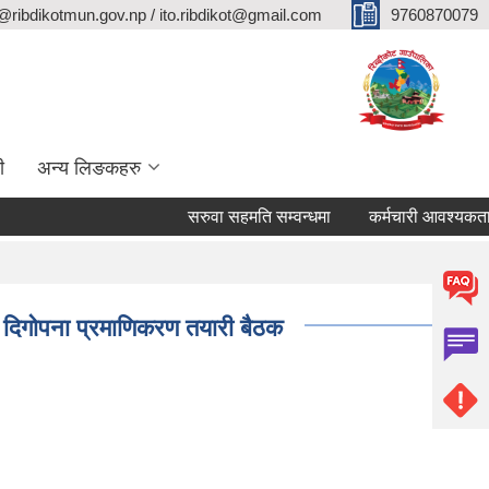
@ribdikotmun.gov.np / ito.ribdikot@gmail.com
9760870079
ी
अन्य लिङकहरु
सरुवा सहमति सम्वन्धमा
कर्मचारी आवश्यकता सम्वन्
तथा दिगोपना प्रमाणिकरण तयारी बैठक